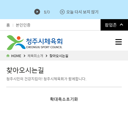
1
/
0
오늘 다시 보지 않기
팝업존
홈
본인인증
청주시체육회
HOME
체육회소개
찾아오시는길
찾아오시는길
청주시민의 건강지킴이! 청주시체육회가 함께합니다.
100m
확대
축소
초기화