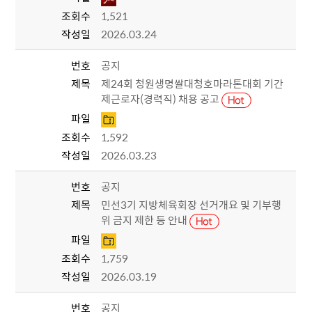
조회수
1,521
작성일
2026.03.24
번호
공지
제목
제24회 청원생명쌀대청호마라톤대회 기간
제근로자(경력직) 채용 공고
파일
조회수
1,592
작성일
2026.03.23
번호
공지
제목
민선3기 지방체육회장 선거개요 및 기부행
위 금지 제한 등 안내
파일
조회수
1,759
작성일
2026.03.19
번호
공지