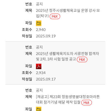
번호
공지
제목
2025년 청주시생활체육교실 운영 강사 모
집(탁구)
파일
조회수
2,940
작성일
2025.09.19
번호
공지
제목
2025년 생활체육지도자 서류전형 합격자
및 2차, 3차 시험 일정 공고
파일
조회수
2,934
작성일
2025.09.17
번호
공지
제목
[재공고] 제23회 청원생명쌀대청호마라톤
대회 참가기념 메달 제작 입찰
파일